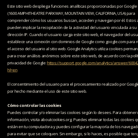
Este sitio web despliega funciones analíticas proporcionadas por Google 
(1600 AMPHITHEATRE PARKWAY, MOUNTAIN VIEW, CALIFORNIA, USA) para
comprender cómo los usuarios buscan, acceden y navegan por él. Estos a
pueden implicar la recopilación de la actividad del usuario vinculada a su
dirección IP. Cuando el usuario carga este sitio web, el navegador del usu
establece una conexión con dominios de Google como google.com para re
el acceso del usuario al sitio web. Google Analytics utiliza cookies perma
para crear análisis anónimos sobre este sitio web, de acuerdo con la polí
privacidad de Google:
https://support.google.com/analytics/answer/6004
hl=en
El consentimiento del usuario para el procesamiento realizado por Googl
por hecho mediante el uso de este sitio web.
Cómo controlar las cookies
Puedes controlar y/o eliminar las cookies según lo desees. Para obtener
información, visita aboutcookies.org. Puedes eliminar todas las cookies 
están en tu computadora y puedes configurar la mayoría de los navega
para evitar que se coloquen. Sin embargo, si lo haces, es posible que te