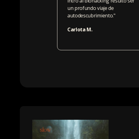
intro al biohacking resultó ser
un profundo viaje de
autodescubrimiento."
Carlota M.